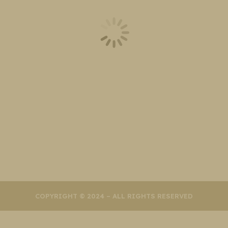
أفضل عيادة تجميل في جدة: دليل عملي للاختيار الذكي (وليش  Clinics
دات خصوصًا. كيف تختارين أفضل عيادة تجميل في جدة؟ اعتما
م مختص:…
COPYRIGHT © 2024 – ALL RIGHTS RESERVED