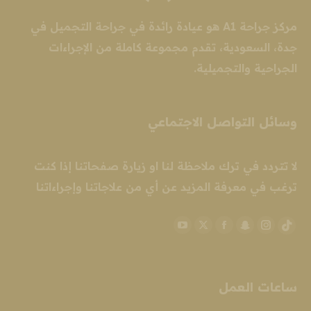
مركز جراحة A1 هو عيادة رائدة في جراحة التجميل في
جدة، السعودية، تقدم مجموعة كاملة من الإجراءات
الجراحية والتجميلية.
وسائل التواصل الاجتماعي
لا تتردد في ترك ملاحظة لنا او زيارة صفحاتنا إذا كنت
ترغب في معرفة المزيد عن أي من علاجاتنا وإجراءاتنا
YouTube
Facebook
Snapchat
X
Instagram
TikTok
page
page
page
page
page
page
opens
opens
opens
opens
opens
opens
ساعات العمل
in
in
in
in
in
in
new
new
new
new
new
new