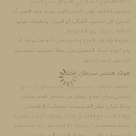
ABCDEs للورم الميلانيني (التماثل، عدم انتظام
الحدود، اختلاف اللون، القطر الأكبر من 6 ملم، التغير أو
التحول في الحجم، الشكل، أو اللون)، وتعليمك كيفية
مراقبة بشرتك بين الفحوصات.
الخزعة (إذا لزم الأمر)
: إذا تم تحديد آفة مشبوهة، قد
يتم إجراء خزعة للحصول على عينة نسيجية لمزيد من
الفحص تحت المجهر.
فوائد فحص سرطان الجلد
الكشف المبكر
: تحديد سرطان الجلد مبكرًا يزيد من
احتمال نجاح العلاج ويقلل من مخاطر المضاعفات.
راحة البال
: توفر الفحوصات المنتظمة الاطمئنان
وراحة البال، مع العلم أن صحة بشرتك تُراقب بفعالية.
رعاية مخصصة
: في مركز A1 للجراحة، يتم تخصيص
الفحوصات بناءً على عوامل الخطر الفردية ونوع