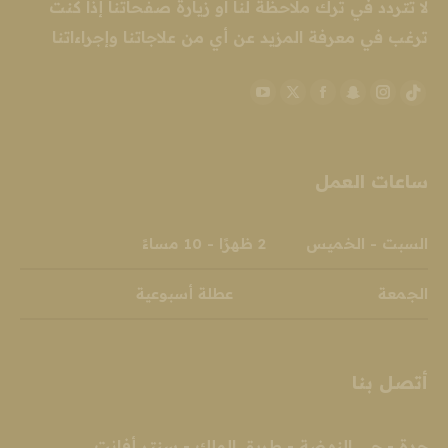
لا تتردد في ترك ملاحظة لنا او زيارة صفحاتنا إذا كنت
ترغب في معرفة المزيد عن أي من علاجاتنا وإجراءاتنا
YouTube
Facebook
Snapchat
X
Instagram
TikTok
page
page
page
page
page
page
opens
opens
opens
opens
opens
opens
ساعات العمل
in
in
in
in
in
in
new
new
new
new
new
new
window
window
window
window
window
window
السبت - الخميس 2 ظهرًا - 10 مساءً
الجمعة عطلة أسبوعية
أتصل بنا
جدة - حي النهضة - طريق الملك - سنتر أفانت