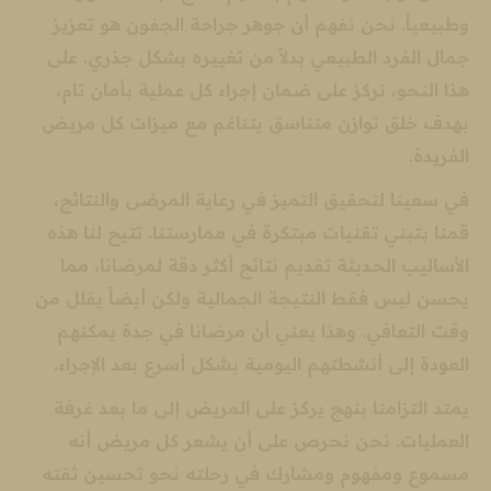
وطبيعياً. نحن نفهم أن جوهر جراحة الجفون هو تعزيز
جمال الفرد الطبيعي بدلاً من تغييره بشكل جذري. على
هذا النحو، نركز على ضمان إجراء كل عملية بأمان تام،
بهدف خلق توازن متناسق يتناغم مع ميزات كل مريض
الفريدة.
في سعينا لتحقيق التميز في رعاية المرضى والنتائج،
قمنا بتبني تقنيات مبتكرة في ممارستنا. تتيح لنا هذه
الأساليب الحديثة تقديم نتائج أكثر دقة لمرضانا، مما
يحسن ليس فقط النتيجة الجمالية ولكن أيضاً يقلل من
وقت التعافي. وهذا يعني أن مرضانا في جدة يمكنهم
العودة إلى أنشطتهم اليومية بشكل أسرع بعد الإجراء.
يمتد التزامنا بنهج يركز على المريض إلى ما بعد غرفة
العمليات. نحن نحرص على أن يشعر كل مريض أنه
مسموع ومفهوم ومشارك في رحلته نحو تحسين ثقته