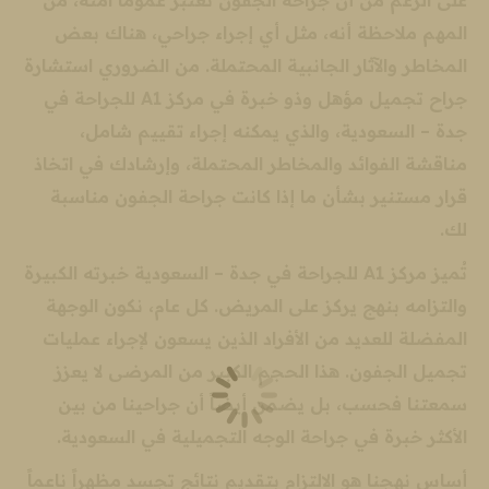
على الرغم من أن جراحة الجفون تُعتبر عمومًا آمنة، من
المهم ملاحظة أنه، مثل أي إجراء جراحي، هناك بعض
المخاطر والآثار الجانبية المحتملة. من الضروري استشارة
جراح تجميل مؤهل وذو خبرة في مركز A1 للجراحة في
جدة – السعودية، والذي يمكنه إجراء تقييم شامل،
مناقشة الفوائد والمخاطر المحتملة، وإرشادك في اتخاذ
قرار مستنير بشأن ما إذا كانت جراحة الجفون مناسبة
لك.
تُميز مركز A1 للجراحة في جدة – السعودية خبرته الكبيرة
والتزامه بنهج يركز على المريض. كل عام، نكون الوجهة
المفضلة للعديد من الأفراد الذين يسعون لإجراء عمليات
تجميل الجفون. هذا الحجم الكبير من المرضى لا يعزز
سمعتنا فحسب، بل يضمن أيضاً أن جراحينا من بين
الأكثر خبرة في جراحة الوجه التجميلية في السعودية.
أساس نهجنا هو الالتزام بتقديم نتائج تجسد مظهراً ناعماً