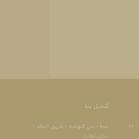
أتصل بنا
السبت - الخميس 2 ظهرًا - 10
جدة - حي النهضة - طريق الملك -
سنتر أفانت