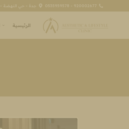
920002677 - 0535959578
جدة - حي النهضة - 
الرئيسية
ا