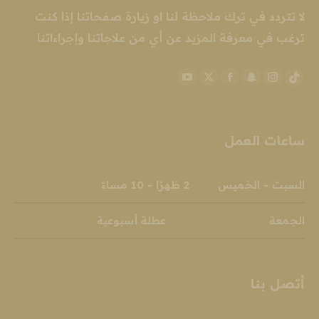
لا تتردد في ترك ملاحظة لنا او زيارة صفحاتنا إذا كنت
ترغب في معرفة المزيد عن أي من علاجاتنا وإجراءاتنا
YouTube
Facebook
Snapchat
X
Instagram
TikTok
page
page
page
page
page
page
opens
opens
opens
opens
opens
opens
ساعات العمل
in
in
in
in
in
in
new
new
new
new
new
new
window
window
window
window
window
window
السبت - الخميس 2 ظهرًا - 10 مساءً
الجمعة عطلة أسبوعية
أتصل بنا