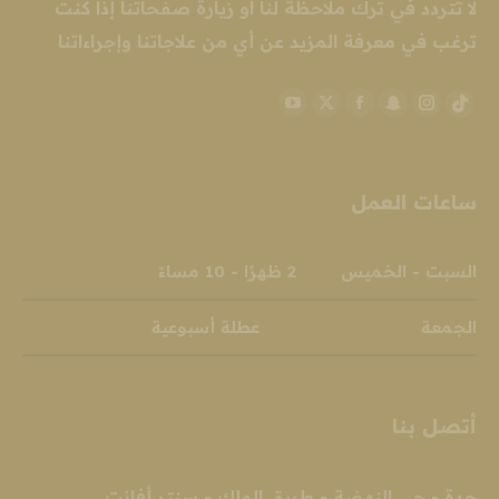
لا تتردد في ترك ملاحظة لنا او زيارة صفحاتنا إذا كنت
ترغب في معرفة المزيد عن أي من علاجاتنا وإجراءاتنا
YouTube
Facebook
Snapchat
X
Instagram
TikTok
page
page
page
page
page
page
opens
opens
opens
opens
opens
opens
ساعات العمل
in
in
in
in
in
in
new
new
new
new
new
new
window
window
window
window
window
window
السبت - الخميس 2 ظهرًا - 10 مساءً
الجمعة عطلة أسبوعية
أتصل بنا
جدة - حي النهضة - طريق الملك - سنتر أفانت