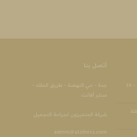
المنظار، الإجراء الذي يجمع بين الفعالية
الأمان ليمنحك مظهراً شاباً ومشرقاً ما هو
جراء…
أتصل بنا
السبت - الخميس 2 ظهرًا - 10
جدة - حي النهضة - طريق الملك -
سنتر أفانت
ة
شركة المتميزون لجراحة التجميل‎
admin@a1clinics.com