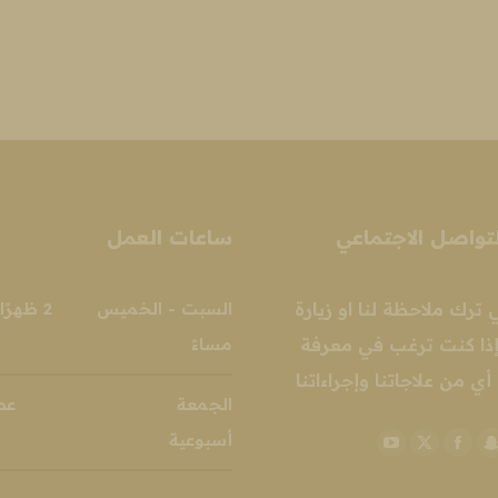
ب
و
ا
تواصل الاجتماعي
ساعات العمل
ي ترك ملاحظة لنا او زيارة
ذا كنت ترغب في معرفة
مساءً
أي من علاجاتنا وإجراءاتنا
الجمعة عطل
أسبوعية
YouTube
Facebook
Snapchat
X
Instag
page
page
page
page
p