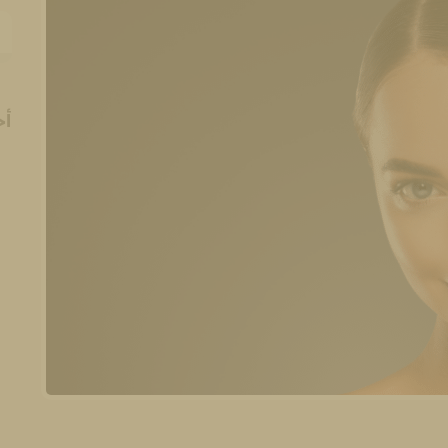
ال
أح
ا