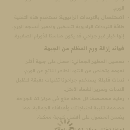
الورم.
الاستئصال بالترددات الراديوية:
تستخدم هذه التقنية
طاقة الترددات الراديوية لتسخين وتدمير أنسجة الورم.
إنها خيار غير جراحي قد يكون مناسبًا للأورام الصغيرة.
فوائد إزالة ورم العظام من الجبهة
تحسين المظهر الجمالي:
احصل على جبهة أكثر
نعومة وتخلص من النتوء الظاهر الناتج عن الورم.
ندبات قليلة:
يستخدم جراحونا تقنيات دقيقة لتقليل
الندبات وتعزيز الشفاء الأمثل.
رعاية مخصصة:
كل خطة علاج في مركز A1 للجراحة
مصممة لتلبية احتياجاتك وأهدافك الجمالية، مما
يضمن الحصول على أفضل نتيجة ممكنة.
لماذا تختار مركز A1 للجراحة؟