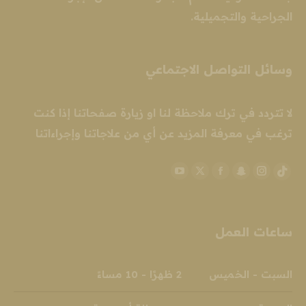
الجراحية والتجميلية.
وسائل التواصل الاجتماعي
لا تتردد في ترك ملاحظة لنا او زيارة صفحاتنا إذا كنت
ترغب في معرفة المزيد عن أي من علاجاتنا وإجراءاتنا
YouTube
Facebook
Snapchat
X
Instagram
TikTok
page
page
page
page
page
page
opens
opens
opens
opens
opens
opens
ساعات العمل
in
in
in
in
in
in
new
new
new
new
new
new
window
window
window
window
window
window
السبت - الخميس 2 ظهرًا - 10 مساءً